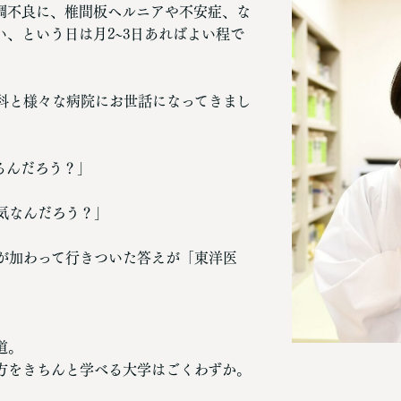
調不良に、椎間板ヘルニアや不安症、な
、という日は月2~3日あればよい程で
科と様々な病院にお世話になってきまし
るんだろう？」
気なんだろう？」
が加わって行きついた答えが「東洋医
道。
方をきちんと学べる大学はごくわずか。