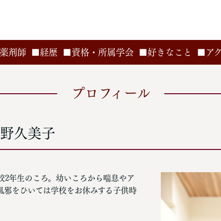
薬剤師
■経歴
■資格・所属学会
■好きなこと
■ア
プロフィール
矢野久美子
校2年生のころ。幼いころから喘息やア
風邪をひいては学校をお休みする子供時