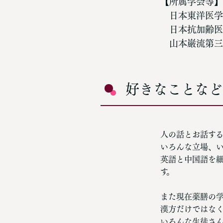
【所属学会等】
日本東洋医学
日本抗加齢医
山本巌流第三
好きなことなど
人の話とお話す
いろんな立場、
英語と中国語を
す。
また現在薬膳の
漢方だけではな
いろんな生徒さ