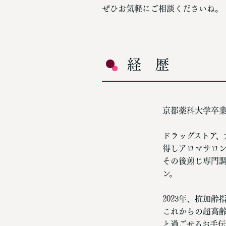
ぜひお気軽にご相談くださいね。
経 歴
京都薬科大学卒
ドラッグストア
得しアロマサロ
その後煎じ専門調
ン。
2023年、抗加齢
これからの超高
と過ごせるお手伝