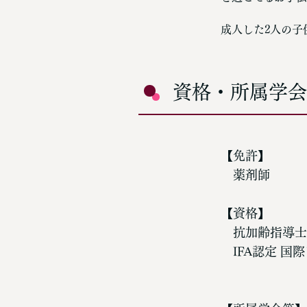
成人した2人の子
資格・所属学
【免許】
薬剤師
【資格】
抗加齢指導士
IFA認定 国