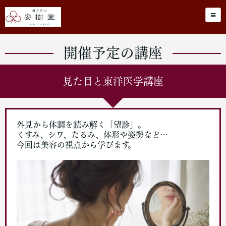
開催予定の講座
見た目と東洋医学講座
外見から体調を読み解く「望診」。
くすみ、シワ、たるみ、体形や姿勢など…
今回は美容の視点から学びます。