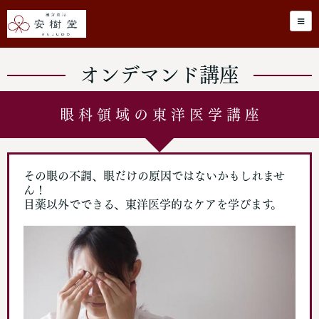
オンデマンド講座
眼 科 領 域 の 東 洋 医 学 講 座
その眼の不調、眼だけの原因ではないかもしれませ
ん！
目薬以外でできる、東洋医学的なケアを学びます。