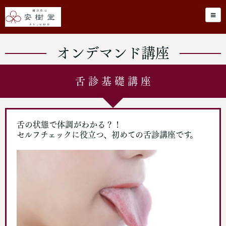
オンデマンド講座
舌 診 基 礎 講 座
舌の状態で体調がわかる？！
セルフチェックに役立つ、初めての舌診講座です。